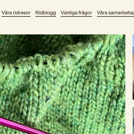
Våra ridresor
Ridblogg
Vanliga frågor
Våra samarbetsp