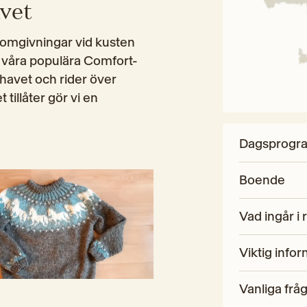
avet
a omgivningar vid kusten 
våra populära Comfort-
s havet och rider över 
illåter gör vi en 
Dagsprogr
Boende
Vad ingår i 
Viktig infor
Vanliga frå