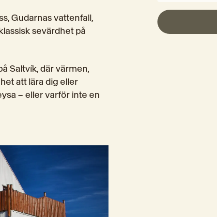
s, Gudarnas vattenfall, 
klassisk sevärdhet på 
å Saltvík, där värmen, 
t att lära dig eller 
ysa – eller varför inte en 