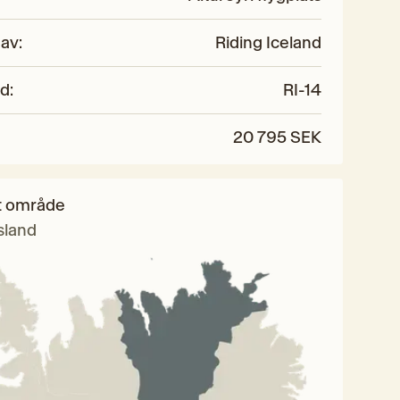
 av
:
Riding Iceland
od
:
RI-14
20 795 SEK
t område
sland