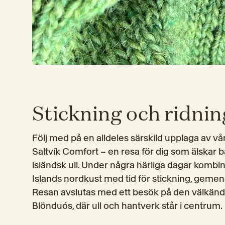
Stickning och ridnin
Följ med på en alldeles särskild upplaga av vå
Saltvík Comfort – en resa för dig som älskar b
isländsk ull. Under några härliga dagar kombine
Islands nordkust med tid för stickning, gemens
Resan avslutas med ett besök på den välkända 
Blönduós, där ull och hantverk står i centrum.