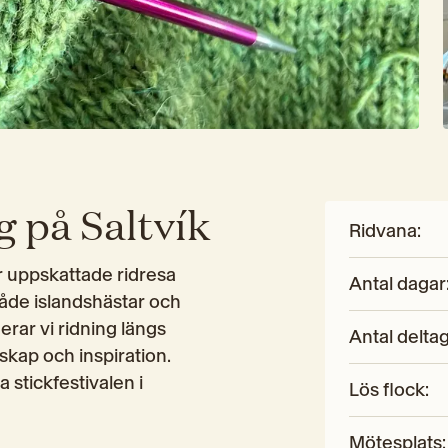
g på Saltvík
Ridvana
:
r uppskattade ridresa 
Antal dagar
åde islandshästar och 
rar vi ridning längs 
Antal delta
kap och inspiration. 
stickfestivalen i 
Lös flock
:
Mötesplats
: