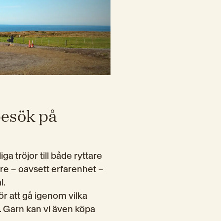
besök på
a tröjor till både ryttare 
re – oavsett erfarenhet – 
l.
r att gå igenom vilka 
. Garn kan vi även köpa 