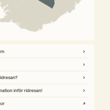
am
ridresan?
mation inför ridresan!
gor