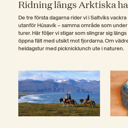
Ridning längs Arktiska h
De tre första dagarna rider vi i Saltvíks vackr
utanför Húsavík – samma område som under 
turer. Här följer vi stigar som slingrar sig läng
öppna fält med utsikt mot fjordarna. Om vädret t
heldagstur med picknicklunch ute i naturen.