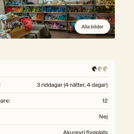
Alla bilder
:
3 riddagar (4 nätter, 4 dagar)
gare
:
12
Nej
Akureyri flygplats