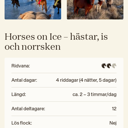
Horses on Ice – hästar, is
och norrsken
Ridvana
:
Antal dagar
:
4 riddagar (4 nätter, 5 dagar)
Längd
:
ca. 2 – 3 timmar/dag
Antal deltagare
:
12
Lös flock
:
Nej