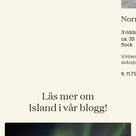
Nor
3 ridd
ca. 35 
flock
Vinter
avkop
fr. 
11 7
Läs mer om
Island i vår blogg!