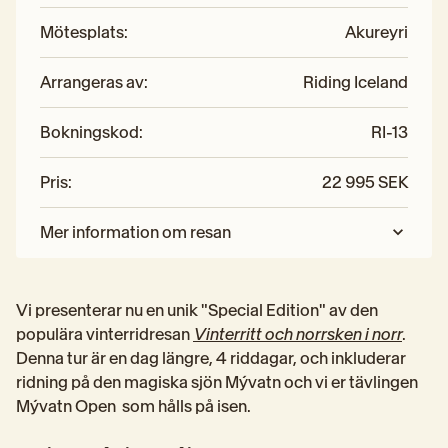
Mötesplats
:
Akureyri
Arrangeras av
:
Riding Iceland
Bokningskod
:
RI-13
Pris
:
22 995 SEK
Mer information om resan
Vi presenterar nu en unik "Special Edition" av den 
populära vinterridresan 
Vinterritt och norrsken i norr
. 
Denna tur är en dag längre, 4 riddagar, och inkluderar 
ridning på den magiska sjön Mývatn och vi er tävlingen 
Mývatn Open  som hålls på isen. 