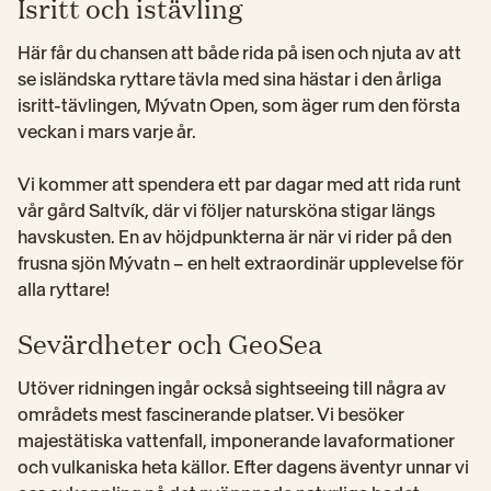
Isritt och istävling
Här får du chansen att både rida på isen och njuta av att 
se isländska ryttare tävla med sina hästar i den årliga 
isritt-tävlingen, Mývatn Open, som äger rum den första 
veckan i mars varje år.
Vi kommer att spendera ett par dagar med att rida runt 
vår gård Saltvík, där vi följer natursköna stigar längs 
havskusten. En av höjdpunkterna är när vi rider på den 
frusna sjön Mývatn – en helt extraordinär upplevelse för 
alla ryttare!
Sevärdheter och GeoSea
Utöver ridningen ingår också sightseeing till några av 
områdets mest fascinerande platser. Vi besöker 
majestätiska vattenfall, imponerande lavaformationer 
och vulkaniska heta källor. Efter dagens äventyr unnar vi 