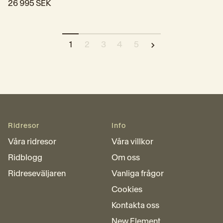
26 995 SEK
1
2
3
4
5
Ridresor
Info
Våra ridresor
Våra villkor
Ridblogg
Om oss
Ridreseväljaren
Vanliga frågor
Cookies
Kontakta oss
New Element