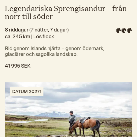
Legendariska Sprengisandur – från
norr till söder
8 riddagar (7 nätter, 7 dagar)
ca. 245 km | 
Lös flock
Rid genom Islands hjärta – genom ödemark, 
glaciärer och sagolika landskap.
41 995 SEK
DATUM 2027!