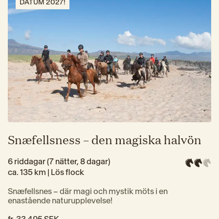
DATUM 2027!
Snæfellsness – den magiska halvön
6 riddagar (7 nätter, 8 dagar)
ca. 135 km | 
Lös flock
Snæfellsnes – där magi och mystik möts i en 
enastående naturupplevelse!
fr. 
33 495 SEK