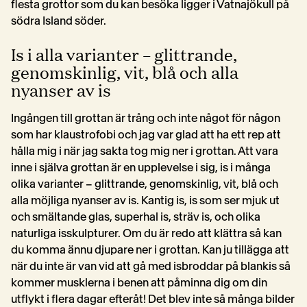
flesta grottor som du kan besöka ligger i Vatnajökull på 
södra Island söder. 
Is i alla varianter – glittrande,
genomskinlig, vit, blå och alla
nyanser av is
Ingången till grottan är trång och inte något för någon 
som har klaustrofobi och jag var glad att ha ett rep att 
hålla mig i när jag sakta tog mig ner i grottan. Att vara 
inne i själva grottan är en upplevelse i sig, is i många 
olika varianter – glittrande, genomskinlig, vit, blå och 
alla möjliga nyanser av is. Kantig is, is som ser mjuk ut 
och smältande glas, superhal is, sträv is, och olika 
naturliga isskulpturer. Om du är redo att klättra så kan 
du komma ännu djupare ner i grottan. Kan ju tillägga att 
när du inte är van vid att gå med isbroddar på blankis så 
kommer musklerna i benen att påminna dig om din 
utflykt i flera dagar efteråt! Det blev inte så många bilder 