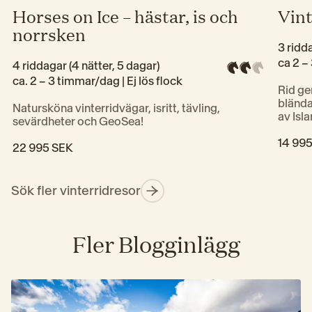
Vint
Horses on Ice – hästar, is och
norrsken
3 ridd
ca 2 – 
4 riddagar (4 nätter, 5 dagar)
ca. 2 – 3 timmar/dag | 
Ej lös flock
Rid ge
blända
Natursköna vinterridvägar, isritt, tävling, 
av Isl
sevärdheter och GeoSea!
14 99
22 995 SEK
Sök fler vinterridresor
Fler Blogginlägg