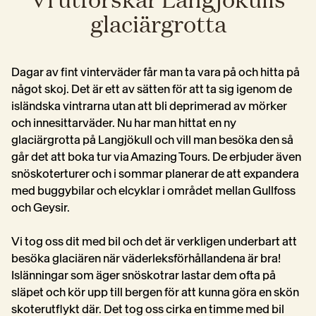
glaciärgrotta
Dagar av fint vinterväder får man ta vara på och hitta på 
något skoj. Det är ett av sätten för att ta sig igenom de 
isländska vintrarna utan att bli deprimerad av mörker 
och innesittarväder. Nu har man hittat en ny 
glaciärgrotta på Langjökull och vill man besöka den så 
går det att boka tur via Amazing Tours. De erbjuder även 
snöskoterturer och i sommar planerar de att expandera 
med buggybilar och elcyklar i området mellan Gullfoss 
och Geysir. 
Vi tog oss dit med bil och det är verkligen underbart att 
besöka glaciären när väderleksförhållandena är bra! 
Islänningar som äger snöskotrar lastar dem ofta på 
släpet och kör upp till bergen för att kunna göra en skön 
skoterutflykt där. Det tog oss cirka en timme med bil 