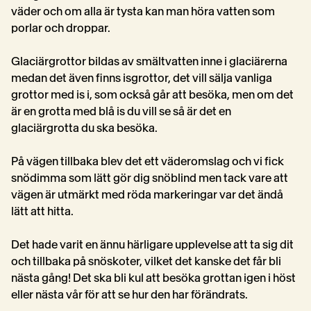
väder och om alla är tysta kan man höra vatten som 
porlar och droppar. 
Glaciärgrottor bildas av smältvatten inne i glaciärerna 
medan det även finns isgrottor, det vill sälja vanliga 
grottor med is i, som också går att besöka, men om det 
är en grotta med blå is du vill se så är det en 
glaciärgrotta du ska besöka. 
På vägen tillbaka blev det ett väderomslag och vi fick 
snödimma som lätt gör dig snöblind men tack vare att 
vägen är utmärkt med röda markeringar var det ändå 
lätt att hitta.
Det hade varit en ännu härligare upplevelse att ta sig dit 
och tillbaka på snöskoter, vilket det kanske det får bli 
nästa gång! Det ska bli kul att besöka grottan igen i höst 
eller nästa vår för att se hur den har förändrats.