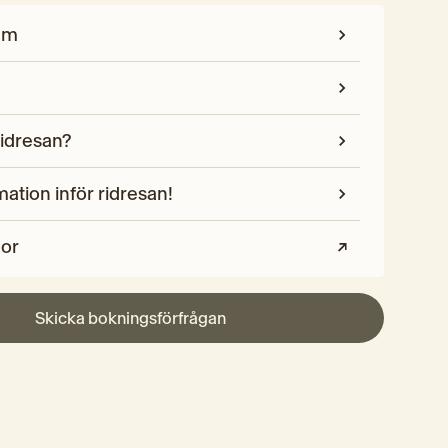
am
ridresan?
mation inför ridresan!
gor
Skicka bokningsförfrågan