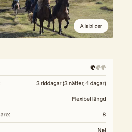
Alla bilder
:
3 riddagar (3 nätter, 4 dagar)
Flexibel längd
gare
:
8
Nej