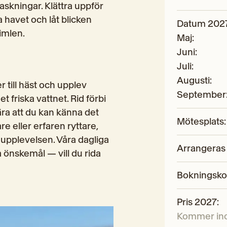
askningar. Klättra uppför 
havet och låt blicken 
Datum 202
imlen.
Maj
:
Juni
:
Juli
:
Augusti
:
 till häst och upplev 
September
friska vattnet. Rid förbi 
ra att du kan känna det 
Mötesplats
:
e eller erfaren ryttare, 
 upplevelsen. Våra dagliga 
Arrangeras
 önskemål — vill du rida 
Bokningsk
Pris 2027
:
Kommer inom