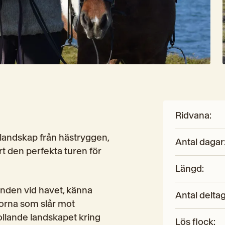
Ridvana
:
andskap från hästryggen, 
Antal dagar
t den perfekta turen för 
Längd
:
anden vid havet, känna 
Antal delta
orna som slår mot 
ollande landskapet kring 
Lös flock
: