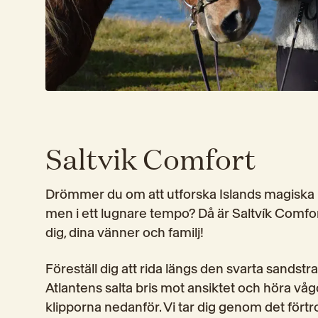
Saltvik Comfort
Drömmer du om att utforska Islands magiska l
men i ett lugnare tempo? Då är Saltvík Comfor
dig, dina vänner och familj!
Föreställ dig att rida längs den svarta sandstr
Atlantens salta bris mot ansiktet och höra våg
klipporna nedanför. Vi tar dig genom det förtr