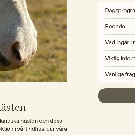
Dagsprogr
Boende
Vad ingår i 
Viktig infor
Vanliga frå
hästen
isländska hästen och dess 
ktion i vårt ridhus, där våra 