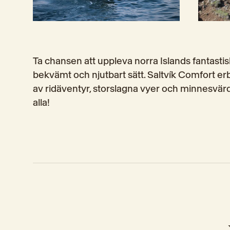
Ta chansen att uppleva norra Islands fantastisk
bekvämt och njutbart sätt. Saltvík Comfort er
av ridäventyr, storslagna vyer och minnesvär
alla!