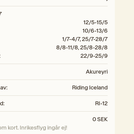
7
12/5-15/5
10/6-13/6
1/7-4/7, 25/7-28/7
8/8-11/8, 25/8-28/8
:
22/9-25/9
Akureyri
 av
:
Riding Iceland
od
:
RI-12
0 SEK
 kort. Inrikesflyg ingår ej!