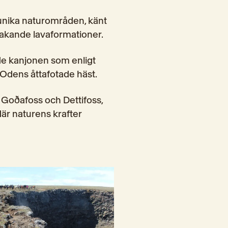
unika naturområden, känt 
prakande lavaformationer.
e kanjonen som enligt 
Odens åttafotade häst.
 Goðafoss och Dettifoss, 
r naturens krafter 