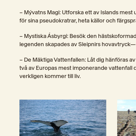
– Mývatns Magi: Utforska ett av Islands mest 
för sina pseudokratrar, heta källor och färgs
– Mystiska Ásbyrgi: Besök den hästskoformad
legenden skapades av Sleipnirs hovavtryck—
– De Mäktiga Vattenfallen: Låt dig hänföras av
två av Europas mest imponerande vattenfall dä
verkligen kommer till liv.