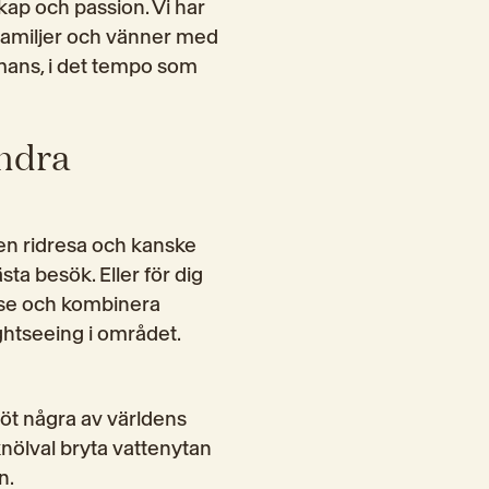
kap och passion. Vi har 
r familjer och vänner med 
mmans, i det tempo som 
ndra
 en ridresa och kanske 
ta besök. Eller för dig 
se och kombinera 
htseeing i området.
öt några av världens 
nölval bryta vattenytan 
n.