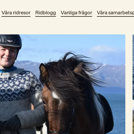
Våra ridresor
Ridblogg
Vanliga frågor
Våra samarbetsp