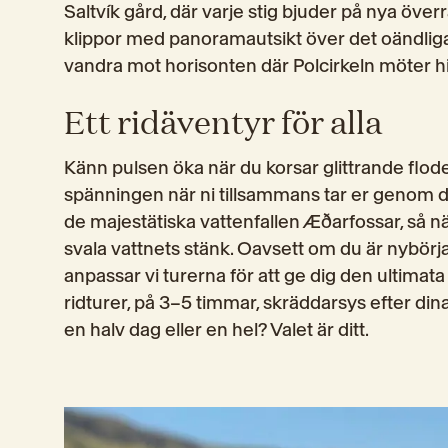
Saltvík gård, där varje stig bjuder på nya överr
klippor med panoramautsikt över det oändliga 
vandra mot horisonten där Polcirkeln möter h
Ett ridäventyr för alla
Känn pulsen öka när du korsar glittrande floder
spänningen när ni tillsammans tar er genom det 
de majestätiska vattenfallen Æðarfossar, så nä
svala vattnets stänk. Oavsett om du är nybörjar
anpassar vi turerna för att ge dig den ultimata
ridturer, på 3–5 timmar, skräddarsys efter dina
en halv dag eller en hel? Valet är ditt.