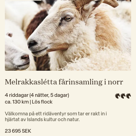
Melrakkaslétta fårinsamling i norr
4 riddagar (4 nätter, 5 dagar)
ca. 130 km | 
Lös flock
Välkomna på ett ridäventyr som tar er rakt in i 
hjärtat av Islands kultur och natur.
23 695 SEK