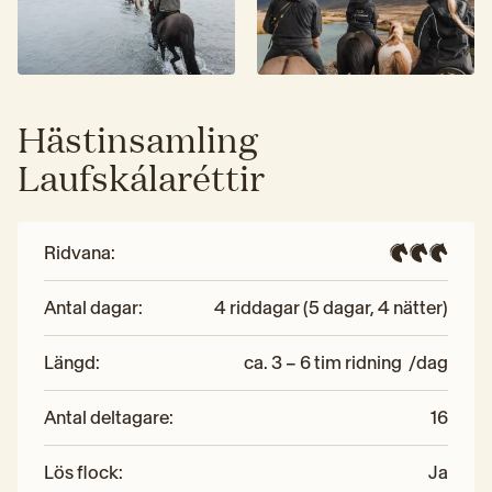
Hästinsamling
Laufskálaréttir
Ridvana
:
Antal dagar
:
4 riddagar (5 dagar, 4 nätter)
Längd
:
ca. 3 – 6 tim ridning  /dag
Antal deltagare
:
16
Lös flock
:
Ja