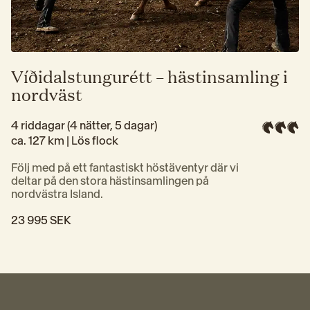
Víðidalstungurétt – hästinsamling i
nordväst
4 riddagar (4 nätter, 5 dagar)
ca. 127 km | 
Lös flock
Följ med på ett fantastiskt höstäventyr där vi 
deltar på den stora hästinsamlingen på 
nordvästra Island. 
23 995 SEK