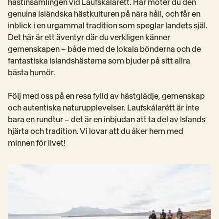
hästinsamlingen vid Laufskálarétt. Här möter du den 
genuina isländska hästkulturen på nära håll, och får en 
inblick i en urgammal tradition som speglar landets själ. 
Det här är ett äventyr där du verkligen känner 
gemenskapen – både med de lokala bönderna och de 
fantastiska islandshästarna som bjuder på sitt allra 
bästa humör.
Följ med oss på en resa fylld av hästglädje, gemenskap 
och autentiska naturupplevelser. Laufskálarétt är inte 
bara en rundtur – det är en inbjudan att ta del av Islands 
hjärta och tradition. Vi lovar att du åker hem med 
minnen för livet!