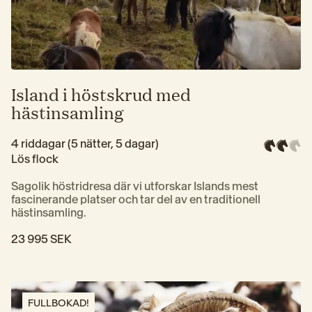
Island i höstskrud med
hästinsamling
4 riddagar (5 nätter, 5 dagar)
Lös flock
Sagolik höstridresa där vi utforskar Islands mest 
fascinerande platser och tar del av en traditionell 
hästinsamling.
23 995 SEK
FULLBOKAD!