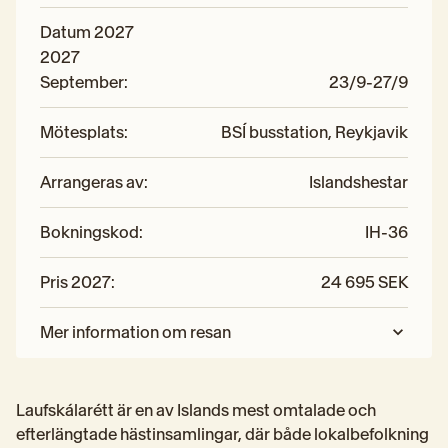
Datum 2027
2027
September
:
23/9-27/9
Mötesplats
:
BSÍ busstation, Reykjavik
Arrangeras av
:
Islandshestar
Bokningskod
:
IH-36
Pris 2027
:
24 695 SEK
Mer information om resan
Laufskálarétt är en av Islands mest omtalade och 
efterlängtade hästinsamlingar, där både lokalbefolkning 