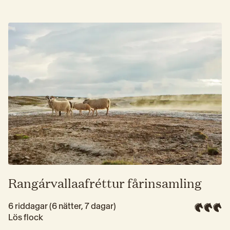
Rangárvallaafréttur fårinsamling
6 riddagar (6 nätter, 7 dagar)
Lös flock