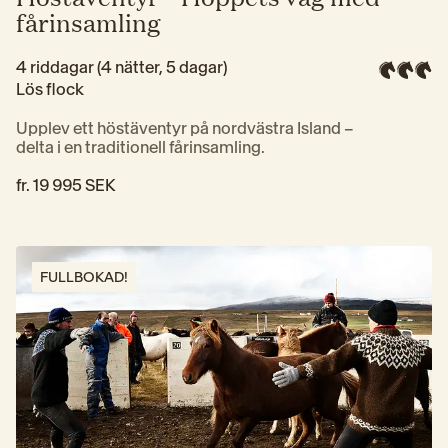
fårinsamling
4 riddagar (4 nätter, 5 dagar)
Lös flock
Upplev ett höstäventyr på nordvästra Island – 
delta i en traditionell fårinsamling.
fr. 
19 995 SEK
FULLBOKAD!