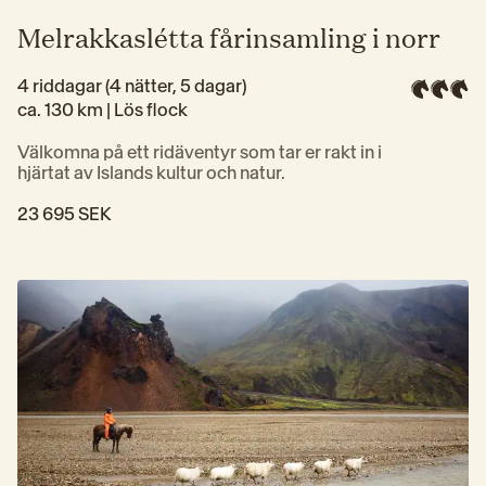
Melrakkaslétta fårinsamling i norr
4 riddagar (4 nätter, 5 dagar)
ca. 130 km | 
Lös flock
Välkomna på ett ridäventyr som tar er rakt in i 
hjärtat av Islands kultur och natur.
23 695 SEK