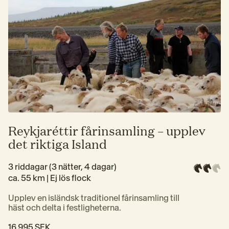
Reykjaréttir fårinsamling – upplev
det riktiga Island
3 riddagar (3 nätter, 4 dagar)
ca. 55 km | 
Ej lös flock
Upplev en isländsk traditionel fårinsamling till 
häst och delta i festligheterna.
16 995 SEK