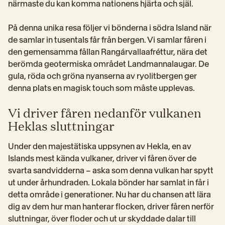
närmaste du kan komma nationens hjärta och själ.
På denna unika resa följer vi bönderna i södra Island när 
de samlar in tusentals får från bergen. Vi samlar fåren i 
den gemensamma fållan Rangárvallaafréttur, nära det 
berömda geotermiska området Landmannalaugar. De 
gula, röda och gröna nyanserna av ryolitbergen ger 
denna plats en magisk touch som måste upplevas.
Vi driver fåren nedanför vulkanen
Heklas sluttningar
Under den majestätiska uppsynen av Hekla, en av 
Islands mest kända vulkaner, driver vi fåren över de 
svarta sandvidderna – aska som denna vulkan har spytt 
ut under århundraden. Lokala bönder har samlat in får i 
detta område i generationer. Nu har du chansen att lära 
dig av dem hur man hanterar flocken, driver fåren nerför 
sluttningar, över floder och ut ur skyddade dalar till 