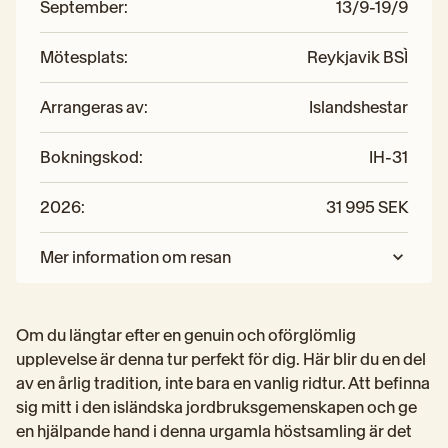
September
:
13/9-19/9
Mötesplats
:
Reykjavik BSÌ
Arrangeras av
:
Islandshestar
Bokningskod
:
IH-31
2026
:
31 995 SEK
Mer information om resan
Om du längtar efter en genuin och oförglömlig 
upplevelse är denna tur perfekt för dig. Här blir du en del 
av en årlig tradition, inte bara en vanlig ridtur. Att befinna 
sig mitt i den isländska jordbruksgemenskapen och ge 
en hjälpande hand i denna urgamla höstsamling är det 