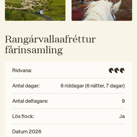
Rangárvallaafréttur
fårinsamling
Ridvana
:
Antal dagar
:
6 riddagar (6 nätter, 7 dagar)
Antal deltagare
:
9
Lös flock
:
Ja
Datum 2026